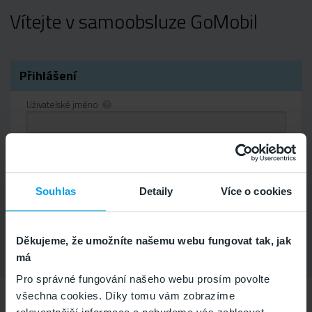
Vítejte v samoobsluze GoMobil
lní
tav
še
v
dku
Přihlášení
Uživatelské jméno
Heslo
Zapamatovat na tomto počítači.
Souhlas
Detaily
Více o cookies
Zapomněli jste heslo?
Děkujeme, že umožníte našemu webu fungovat tak, jak
má
Pro správné fungování našeho webu prosím povolte
všechna cookies. Díky tomu vám zobrazíme
Zákaznické centrum
Aktuální stav