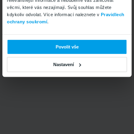
relevantnější informace a nebudeme vás zahlcovat
+420 799 505 505
Vše v pořádku
věcmi, které vás nezajímají. Svůj souhlas můžete
Po-Pá 8-16
kdykoliv odvolat. Více informací naleznete v
Pravidlech
ochrany soukromí
.
Přejít na
www.gomobil.cz
Copyright © 2026
GoMobil s.r.o.
Povolit vše
Nastavení