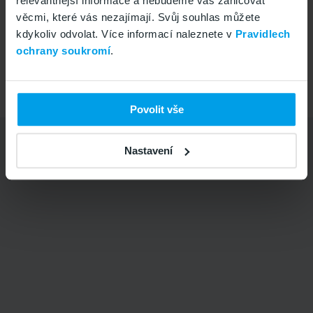
relevantnější informace a nebudeme vás zahlcovat
+420 799 505 505
Vše v pořádku
věcmi, které vás nezajímají. Svůj souhlas můžete
Po-Pá 8-16
kdykoliv odvolat. Více informací naleznete v
Pravidlech
ochrany soukromí
.
Přejít na
www.gomobil.cz
Copyright © 2026
GoMobil s.r.o.
Povolit vše
Nastavení