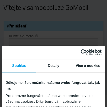
Vítejte v samoobsluze GoMobil
lní
tav
še
v
dku
Přihlášení
Uživatelské jméno
Heslo
Zapamatovat na tomto počítači.
Souhlas
Detaily
Více o cookies
Zapomněli jste heslo?
Děkujeme, že umožníte našemu webu fungovat tak, jak
má
Pro správné fungování našeho webu prosím povolte
všechna cookies. Díky tomu vám zobrazíme
Zákaznické centrum
Aktuální stav