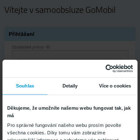
Vítejte v samoobsluze GoMobil
lní
tav
še
v
dku
Přihlášení
Uživatelské jméno
Heslo
Zapamatovat na tomto počítači.
Souhlas
Detaily
Více o cookies
Zapomněli jste heslo?
Děkujeme, že umožníte našemu webu fungovat tak, jak
má
Pro správné fungování našeho webu prosím povolte
všechna cookies. Díky tomu vám zobrazíme
Zákaznické centrum
Aktuální stav