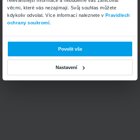
relevantnější informace a nebudeme vás zahlcovat
+420 799 505 505
Vše v pořádku
věcmi, které vás nezajímají. Svůj souhlas můžete
Po-Pá 8-16
kdykoliv odvolat. Více informací naleznete v
Pravidlech
ochrany soukromí
.
Přejít na
www.gomobil.cz
Copyright © 2026
GoMobil s.r.o.
Povolit vše
Nastavení