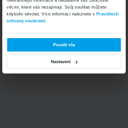
relevantnější informace a nebudeme vás zahlcovat
+420 799 505 505
Vše v pořádku
věcmi, které vás nezajímají. Svůj souhlas můžete
Po-Pá 8-16
kdykoliv odvolat. Více informací naleznete v
Pravidlech
ochrany soukromí
.
Přejít na
www.gomobil.cz
Copyright © 2026
GoMobil s.r.o.
Povolit vše
Nastavení