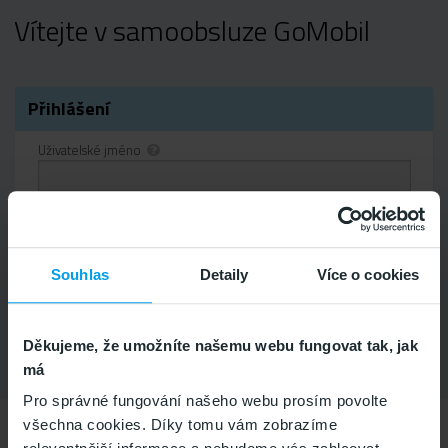
Vítejte v samoobsluze GoMobil
lní
tav
še
v
dku
Přihlášení
Uživatelské jméno
Heslo
Zapamatovat na tomto počítači.
Souhlas
Detaily
Více o cookies
Zapomněli jste heslo?
Děkujeme, že umožníte našemu webu fungovat tak, jak
má
Pro správné fungování našeho webu prosím povolte
všechna cookies. Díky tomu vám zobrazíme
Zákaznické centrum
Aktuální stav